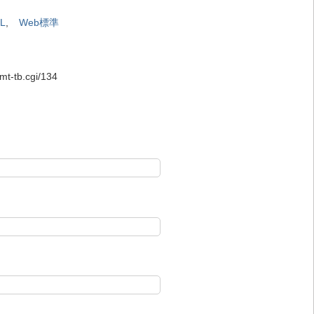
L
,
Web標準
t-tb.cgi/134