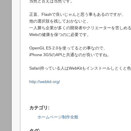
当然と言えば当然です。
正直、Flashで良いじゃんと思う事もあるのですが、
他の選択肢を残しておかないと、
一人勝ち企業が多くの開発者やクリエーターを苦しめ
Webの健康を保つのに必要です。
OpenGL ES 2.0を使ってるとの事なので、
iPhone 3GSのAPIと共通なのが良いですね。
Safari持っている人はWebKitもインストールしとく
http://webkit.org/
カテゴリ
:
ホームページ制作全般
タグ
: