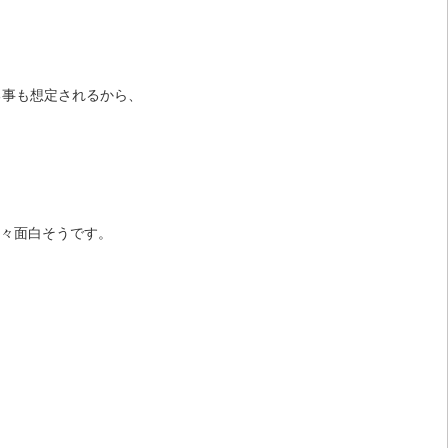
る事も想定されるから、
と色々面白そうです。