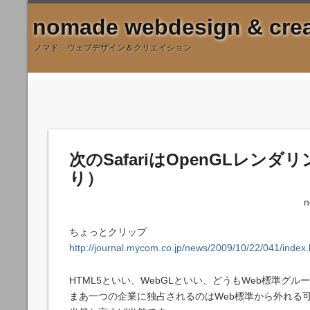
nomade webdesign & crea
ノマド ウェブデザイン＆クリエイション
次のSafariはOpenGLレ
り）
n
ちょっとクリップ
http://journal.mycom.co.jp/news/2009/10/22/041/index.
HTML5といい、WebGLといい、どうもWeb標準グ
まあ一つの企業に独占されるのはWeb標準から外れる